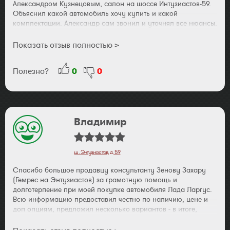
Александром Кузнецовым, салон на шоссе Интузиастов-59.
Объяснил какой автомобиль хочу купить и какой
комплектации. Александр сам звонил и уточнял все нюансы.
В результате купил то, что хотел и с ценой не обманули.
24.02.14 г. приехал в автосалон.К моему приезду машина
Показать отзыв полностью >
была полностью готова, оформление документов заняло
всего 40 минут. Приятно иметь дело с честными и
Полезно?
0
0
доброжелательными людьми. Большое спасибо Александру
Кузнецову. Всем рекомендую салон АвтоГермес.
Владимир
ш. Энтузиастов, д. 59
Спасибо большое продавцу консультанту Зенову Захару
(Гемрес на Энтузиастов) за грамотную помощь и
долготерпение при моей покупке автомобиля Лада Ларгус.
Всю информацию предоставил честно по наличию, цене и
доп опциям, предложил несколько вариантов - в итоге,
подумав, согласился с Захаром и сейчас не жалею.
Проблема была одна в первую ночь с сигнализацией -