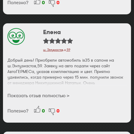
Полезно?
0
0
Елена
ш. Энтузиастов, д. 59
Добрый день! Приобрели автомобиль ix35 в салоне на
ш.Энтузиастов,59. Заявку на авто подали через сайт
АвтоГЕРМЕСа, указав комплектацию и цвет. Приятно
удивились, когда примерно через 15 мин. получили звонок
от менеджера Никитушкиной Натальи. Очень
доброжелательно и корректно уточнила информацию по
желаемому авто, условиям и срокам покупки. Наш авто был
Показать отзыв полностью >
в наличии. Дальнейшая подготовительная работа с нами
происходила по телефону и эл.почте. Т.е. после
Полезно?
0
0
согласования конкретнойю даты покупки, мы с мужем
приехали в Москву и увидели свой автомобиль полностью
подготовленным (с доп. оборудованием, на которое мы
договаривались с Натальей). Знакомил нас с авто Михаил,