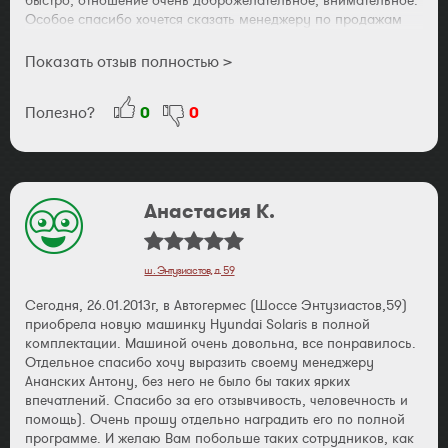
быстро, отношение очень доброжелательное, внимательное.
Особое спасибо хочется сказать менеджеру по продажам
Марину Денису. Он сопровождал нас все время, пока мы
выбирали и оформляли машину. Консультировал, помогал
Показать отзыв полностью >
оформить документы. Всегда был доступен по телефону.
Машину получили быстро, ездим второй день и очень
Полезно?
0
0
довольны. Обязательно будем рекомендовать этот
автосалон своим знакомым. С уважением, Чичерова Ольга.
Анастасия К.
ш. Энтузиастов, д. 59
Сегодня, 26.01.2013г, в Автогермес (Шоссе Энтузиастов,59)
приобрела новую машинку Hyundai Solaris в полной
комплектации. Машиной очень довольна, все понравилось.
Отдельное спасибо хочу выразить своему менеджеру
Ананских Антону, без него не было бы таких ярких
впечатлений. Спасибо за его отзывчивость, человечность и
помощь). Очень прошу отдельно наградить его по полной
программе. И желаю Вам побольше таких сотрудников, как