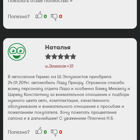
Показать отзыв полностью >
поставил машину возле дороги и она постоянно пищала, на
следующий день заехал в салон, отрегулировали за 20
Полезно?
0
0
минут, сейчас все нормально. Экономьте время, нервы и
деньги, обращайтесь к официальным диллерам. Володько
Владимир.
Наталья
ш. Энтузиастов, д. 59
В автосалоне Гермес на Ш.Энтузиастов приобрела
24.01.2014г. автомобиль Ладу Приору. Огромное спасибо
всему персоналу отдела Лада и особенно Баеву Михаилу и
Цареву Константину за внимательное отношение к подборе
нужного цвета авто, комплектации, качественного
обслуживания и внимательного отношения к просьбам и
пожеланиям покупателя. Хочу пожелать процветания
салона и в дальнейшем! С уважением Плюгина Н.Б.
Полезно?
0
0