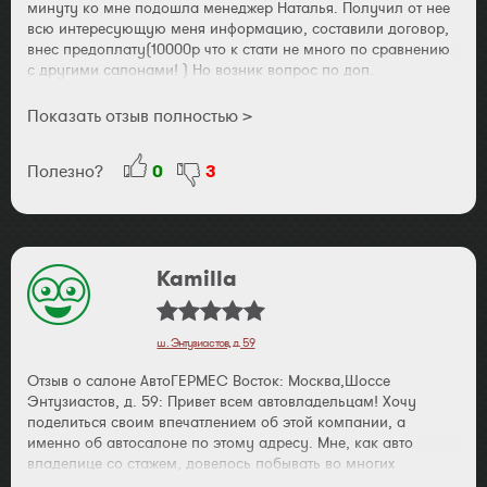
минуту ко мне подошла менеджер Наталья. Получил от нее
всю интересующую меня информацию, составили договор,
внес предоплату(10000р что к стати не много по сравнению
с другими салонами! ) Но возник вопрос по доп.
оборудованию вернее по цене обратится к НОП Сергею
Воронину получил скидку. Короче ждать сказали месяц.
Показать отзыв полностью >
Затем обратился в банк оформил всё необходимое за
неделю и стал ждать. Ровно через месяц раздался звонок,
Полезно?
0
3
Наталья сказала что автомобиль пришел но попросила день
отсрочки. Я сначала напрягся, но через день приехав в
салон потратил ЧАС!!! времени, получил автомобиль без
единого косяка. Короче получил удовольствие от покупки
авто. Очень понравилась работа менеджера Никитушиной
Kamilla
Натальи хотелось бы сказать ей огромное СПАСИБО!!!!!!!!
ш. Энтузиастов, д. 59
Отзыв о салоне АвтоГЕРМЕС Восток: Москва,Шоссе
Энтузиастов, д. 59: Привет всем автовладельцам! Хочу
поделиться своим впечатлением об этой компании, а
именно об автосалоне по этому адресу. Мне, как авто
владелице со стажем, довелось побывать во многих
автоцентрах. Иногда приходилось ехать в неудобно