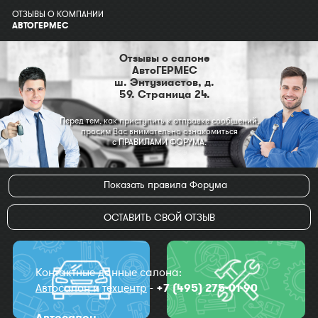
ОТЗЫВЫ О КОМПАНИИ
АВТОГЕРМЕС
Отзывы о салоне
АвтоГЕРМЕС
ш. Энтузиастов, д.
59. Страница 24.
Перед тем, как приступить к отправке сообщений,
просим Вас внимательно ознакомиться
с ПРАВИЛАМИ ФОРУМА.
Показать правила Форума
ОСТАВИТЬ СВОЙ ОТЗЫВ
Контактные данные салона:
Автосалон
и
техцентр
-
+7 (495) 275-01-90
Автосалон