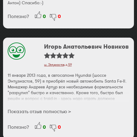
Антон) Спасибо:-)
Полезно?
0
0
Игорь Анатольевич Новиков
ш. Энтузиастов, д. 59
11 января 2013 года, в автосалоне Hyundai (шоссе
Энтузиастов, 59) я приобрёл новый автомобиль Santa Fe-II.
Менеджер Андреев Артур все необходимые формальности
"разрулил" быстро и качественно. Кроме того, быстро был
решён и вопрос с traid-in - здесь надо отдать должное
сотрудникам отдела комиссионных машин Денису и
Николаю. Менее, чем через 2-ое суток после первого
Показать отзыв полностью >
обращения, я уехал из салона на новом авто! При выдаче
машины меня предупредили, что нет в наличии руководства
Полезно?
0
0
по зксплуатации автомобиля, но его обязательно довезут в
салон и меня им обеспечат. Уже дома я обнаружил, что,