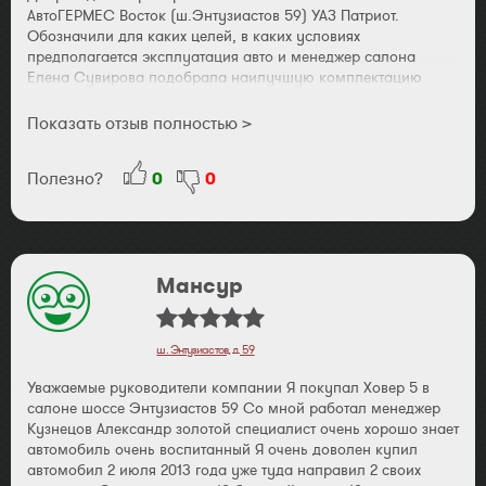
АвтоГЕРМЕС Восток (ш.Энтузиастов 59) УАЗ Патриот.
Обозначили для каких целей, в каких условиях
предполагается эксплуатация авто и менеджер салона
Елена Сувирова подобрала наилучшую комплектацию
оборудованием(лебёдка,защиты и т.д.). С момента первого
обращения и до момента выезда на купленном авто,(с
Показать отзыв полностью >
учётом того,что процесс покупки был не совсем прост
исходя из наших личных обстоятельств) было приятно
Полезно?
0
0
чувствовать не навязчивое, но профессиональное
сопровождение и поддержку менеджера по всем
возникающим вопросам. В результате об автосалоне и
коллективе, работающем в нём, осталось самое позитивное
впечатление. Хотелось бы отметить наличие обратной связи
Мансур
со стороны АвтоГЕРМЕС и в дальнейшем. В частности
желание компании знать наше мнение (и пожелания)
касаемо работы коллектива, напоминания о прохождении
ТО и оперативный отклик на незначительные претензии.
ш. Энтузиастов, д. 59
Исходя из собственного опыта со спокойной душой давали
неоднократные рекомендации друзьям и
Уважаемые руководители компании Я покупал Ховер 5 в
знакомым.Спасибо и удачи тебе АвтоГЕРМЕС. С ув.
салоне шоссе Энтузиастов 59 Со мной работал менеджер
Степановы Герман и Мария.
Кузнецов Александр золотой специалист очень хорошо знает
автомобиль очень воспитанный Я очень доволен купил
автомобил 2 июля 2013 года уже туда направил 2 своих