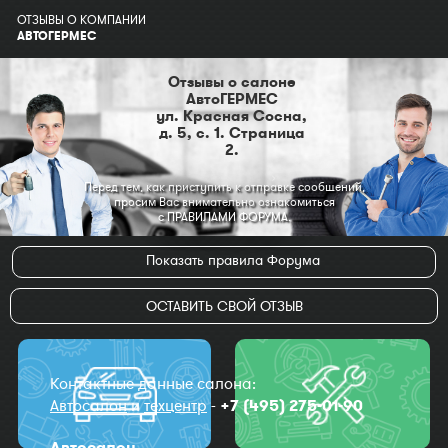
ОТЗЫВЫ О КОМПАНИИ
АВТОГЕРМЕС
Отзывы о салоне
АвтоГЕРМЕС
ул. Красная Сосна,
д. 5, с. 1. Страница
2.
Перед тем, как приступить к отправке сообщений,
просим Вас внимательно ознакомиться
с ПРАВИЛАМИ ФОРУМА.
Показать правила Форума
ОСТАВИТЬ СВОЙ ОТЗЫВ
Контактные данные салона:
Автосалон
и
техцентр
-
+7 (495) 275-01-90
Автосалон