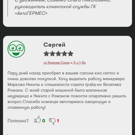
С уважением, Савенко Ольга Николаевна,
руководитель клиентской службы ГК
«АвтоГЕРМЕС»
Сергей
ул. Красная Сосна, д. 5, с. 1
,
Kia
Пару дней назад приобрел в вашем салоне киа селтос и
очень доволен покупкой. Хочу выделить работу менеджера
Маркова Никиты и специалиста отдела трэйд-ин Яковлева
Романа. С моей старой машиной была маленькая
неурядица и Никита с Романом помогли оперативно решить
вопрос.Спасибо команде автогермеса захорошую и
слаженную работу!
Полезно?
0
1