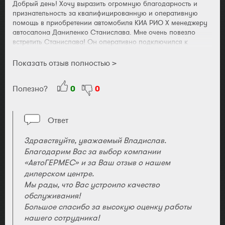
Трофимов Алексей. Спасибо за новую Kia Sorento!
Добрый день! Хочу выразить огромную благодарность и
признательность за квалифицированную и оперативную
помощь в приобретении автомобиля КИА РИО Х менеджеру
автосалона Даниленко Станислава. Мне очень повезло
встретить Станислава! Он оперативно подключился к
решению моей проблемы, помог оформить документы, и в
течении двух недель (мне нужен был серый металлик)
Показать отзыв полностью >
получил автомобиль. Установили необходимое
дополнительное оборудование на авто, я доволеный уехал
Полезно?
0
0
на КИА РИО! Спасибо за честность и участие!! Буду всем
рекомендовать Ваш салон и услуги Станислава! С
уважением, Владислав!
Ответ
Здравствуйте, уважаемый Владислав.
Благодарим Вас за выбор компании
«АвтоГЕРМЕС» и за Ваш отзыв о нашем
дилерском центре.
Мы рады, что Вас устроило качество
обслуживания!
Большое спасибо за высокую оценку работы
нашего сотрудника!