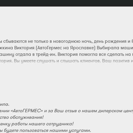
 сбываются не только в новогоднюю ночь, день рождения и 8
ожкина Виктория (АвтоГермес на Ярославке) Выбирала маши
ину отдала в трейд-ин. Виктория помогла все сделать на 
ктория. Вы умеете слушать и слышать клиентов. Ваш позитив
й, всей компании процветания.
ила.
нии «АвтоГЕРМЕС» и за Ваш отзыв о нашем дилерском цент
ество обслуживания!
енку работы нашего сотрудника!
Вы будете пользоваться нашими услугами.