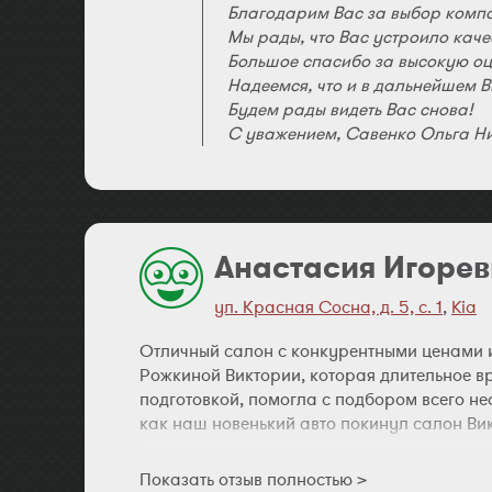
Благодарим Вас за выбор компа
Мы рады, что Вас устроило кач
Большое спасибо за высокую оц
Надеемся, что и в дальнейшем 
Будем рады видеть Вас снова!
С уважением, Савенко Ольга Ни
Анастасия Игоре
ул. Красная Сосна, д. 5, с. 1
,
Kia
Отличный салон с конкурентными ценами 
Рожкиной Виктории, которая длительное в
подготовкой, помогла с подбором всего не
как наш новенький авто покинул салон Вик
процессе эксплуатации.
Показать отзыв полностью >