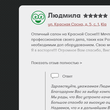
Людмила
ул. Красная Сосна, д. 5, с. 1
,
Kia
Отличный салон на Красной Сосне!!! Мечты
профессионалов своего дела, таких как Р
необходимым доп оборудованием. Свою маш
Я в восторге!!! Огромное Вам спасибо, Ви
общению. Желаю Вам побольше покупателе
Показать отзыв полностью >
Ответ
Здравствуйте, уважаемая Людм
Благодарим Вас за выбор компа
Мы рады, что Вас устроило кач
Большое спасибо за высокую оц
Надеемся, что и в дальнейшем 