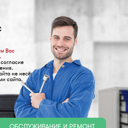
С
им Вас
.
 согласие
ения.
йта не несёт
ми сайта.
ОБСЛУЖИВАНИЕ И РЕМОНТ