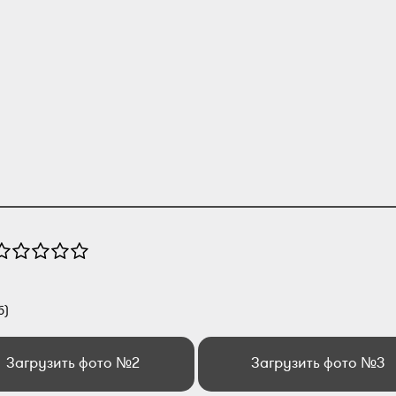
б)
Загрузить фото №2
Загрузить фото №3