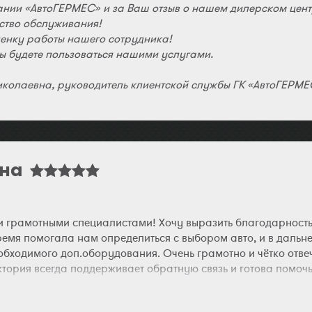
нии «АвтоГЕРМЕС» и за Ваш отзыв о нашем дилерском цент
ество обслуживания!
енку работы нашего сотрудника!
Вы будете пользоваться нашими услугами.
колаевна, руководитель клиентской службы ГК «АвтоГЕРМЕ
вна
и грамотными специалистами! Хочу выразить благодарнос
ремя помогала нам определиться с выбором авто, и в дал
обходимого доп.оборудования. Очень грамотно и чётко отвеч
тория всегда поддерживает обратную связь и готова помочь 