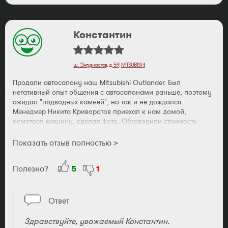
Константин
ш. Энтузиастов, д. 59
,
MITSUBISHI
Продали автосалону наш Mitsubishi Outlander. Был
негативный опыт общения с автосалонами раньше, поэтому
ожидал "подводных камней", но так и не дождался.
Менеджер Никита Криворотов приехал к нам домой,
осмотрел машину, сделал фото. Обговорили стоимость
автомобиля, которая устроила обе стороны. Через пару
дней Никита перезвонил, запросил фото документов и
Показать отзыв полностью >
написал, что покупка согласована и можно приезжать на
оформление сделки. Весь процесс в салоне занял меньше
Полезно?
5
1
двух часов, деньги выплатили наличными. Никите -
персональное "спасибо" от меня и супруги, приятно было
общаться (и простите за недоверчивость с моей стороны).
Ответ
Здравствуйте, уважаемый Константин.