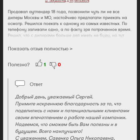
ш. Энтузиастов, д. 59
,
MITSUBISHI
Продавал аутлендер 18 года, позвонили чуть ли не все
дилеры Москвы и МО, настойчиво предлагали приехать на
осмотр. Решился поехать к одному из самых известных. По
телефону заливали одно, а по факту зря потраченное время.
Решил, что с дилерами больше дел иметь не буду, но тут
позвонили из Гермеса, захотели сами приехать на осмотр.
Осмотр делал Никита Криворотов, договорились о цене и
Показать отзыв полностью >
она соответствовала моим ожиданиям. Никита предложил
приехать на диагностику в салон на ш. Энтузиастов. Если
Полезно?
1
0
честно мучали меня сомнения, но все же решился на
поездку. В итоге авто продал им практически по той цене, о
которой договаривались. Если честно, я очень был этому
удивлен, тк первый раз продавал бу авто дилеру и в
Ответ
сравнении с другими дилерами все было честно, никакого
нудного торга и т.п. В общем, от меня отдельная
Добрый день, уважаемый Сергей.
благодарность Никите! Вера в дилеров ещё остаётся!
Примите искреннюю благодарность за то, что
поделились с нами и потенциальными клиентами
своим впечатлением о работе нашей компании.
Надеемся, что сможем быть Вам полезны и в
будущем. Всего наилучшего!
С уважением, Савенко Ольга Николаевна,