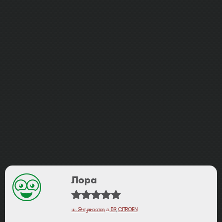
Лора
ш. Энтузиастов, д. 59
,
CITROEN