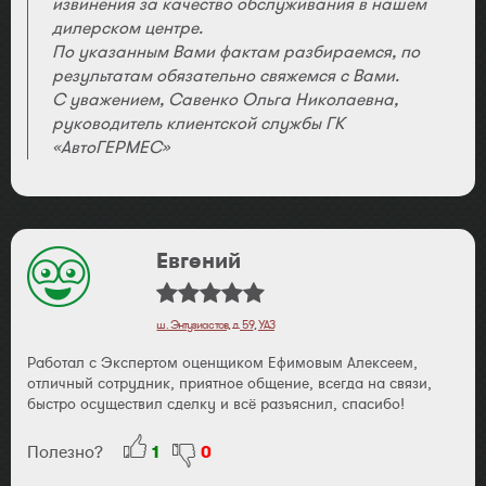
извинения за качество обслуживания в нашем
Совесть потеряли!!!
дилерском центре.
По указанным Вами фактам разбираемся, по
результатам обязательно свяжемся с Вами.
С уважением, Савенко Ольга Николаевна,
руководитель клиентской службы ГК
«АвтоГЕРМЕС»
Евгений
ш. Энтузиастов, д. 59
,
УАЗ
Работал с Экспертом оценщиком Ефимовым Алексеем,
отличный сотрудник, приятное общение, всегда на связи,
быстро осуществил сделку и всё разъяснил, спасибо!
Полезно?
1
0