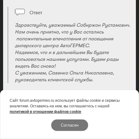
Ответ
Здравствуйте, уважаемый Собиржон Рустамович.
Нам очень приятно, что у Вас остались
положительные впечатления от посещения
дилерского центра АвтоГЕРМЕС.
Надеемся, что и в дальнейшем Вы будете
пользоваться нашими услугами. Будем рады
видеть Вас снова!
С уважением, Савенко Ольга Николаевна,
руководитель клиентской службы.
Сайт forum.avtogermes.ru использует файлы cookie и сервисы
аналитики. Оставаясь на нем, вы соглашаетесь с нашей
СЛЕДУЮЩАЯ СТРАНИЦА
политикой в отношении файлов cookie
Согласен
1
2
3
4
5
...
24