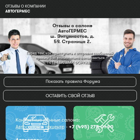
ОТЗЫВЫ О КОМПАНИИ
АВТОГЕРМЕС
Отзывы о салоне
АвтоГЕРМЕС
ш. Энтузиастов, д.
59. Страница 2.
Перед тем, как приступить к отправке сообщений,
просим Вас внимательно ознакомиться
с ПРАВИЛАМИ ФОРУМА.
Показать правила Форума
ОСТАВИТЬ СВОЙ ОТЗЫВ
Контактные данные салона:
Автосалон
и
техцентр
-
+7 (495) 275-01-90
Автосалон